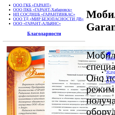
ООО ГКБ «ГАРАНТ»
ООО ПКБ «ГАРАНТ-Хабаровск»
Моби
НП СОСДНЦБ «ГАРАНТИНКАС»
ООО ТД «МИР БЕЗОПАСНОСТИ ДВ»
Garan
ООО «ГАРАНТ-АЛЬЯНС»
Благодарности
Мобиль
Ново
специ
Услу
Оно по
Сред
О на
режимо
получа
оборуд