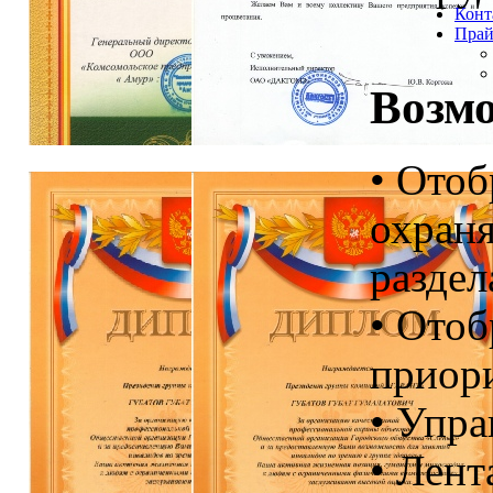
Конт
Прай
Возм
• Отоб
охраня
раздел
• Отоб
приор
• Упра
• Лент