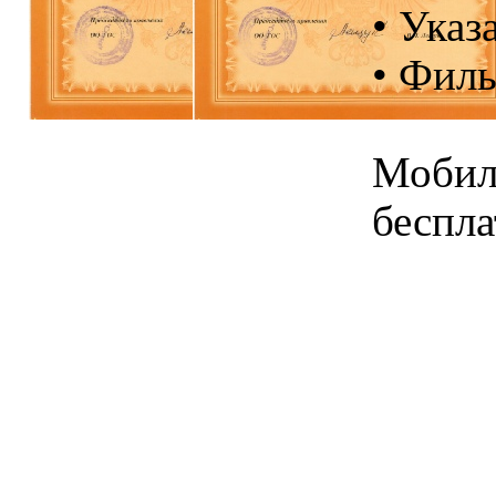
• Указ
• Филь
Мобил
беспла